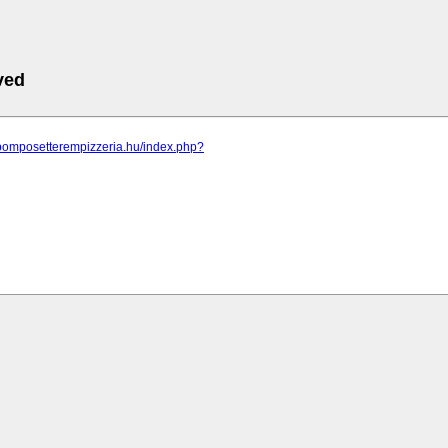
ved
.pomposetterempizzeria.hu/index.php?